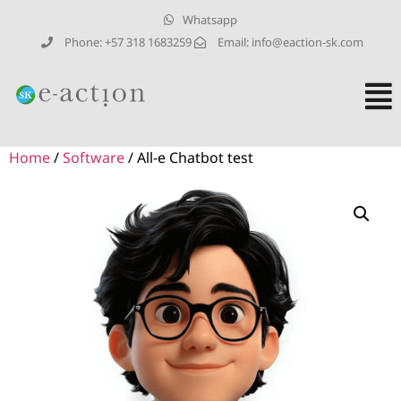
Whatsapp
Phone: +57 318 1683259
Email:
info@eaction-sk.com
Home
/
Software
/ All-e Chatbot test