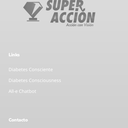
Links
Diabetes Consciente
Diabetes Consciousness
All-e Chatbot
Contacto